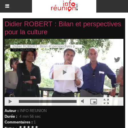
Didier ROBERT : Bilan et perspectives
pour la culture
Auteur :
INFO REUNION
Durée :
4 min 56 sec
Commentaires :
1