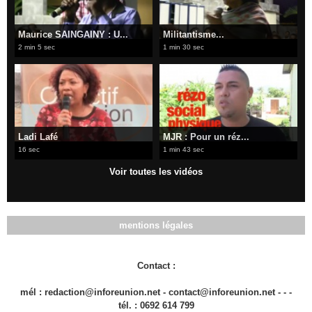
Maurice SAINGAINY : U...
Militantisme...
2 min 5 sec
1 min 30 sec
Ladi Lafé
MJR : Pour un réz...
16 sec
1 min 43 sec
Voir toutes les vidéos
mentions légales
Contact :
mél : redaction@inforeunion.net - contact@inforeunion.net - - -
tél. : 0692 614 799