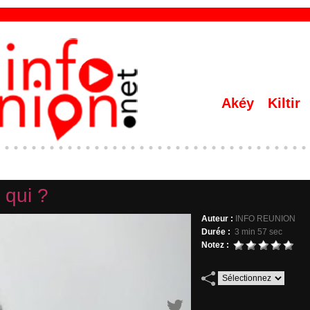
Akéy
Kiltir
 qui ?
Auteur :
INFO REUNION
Durée :
3 min 57 sec
Notez :