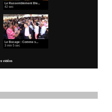
Le Rassemblement Ble...
42 sec
Le Bocage : Comme s...
3 min 5 sec
les vidéos