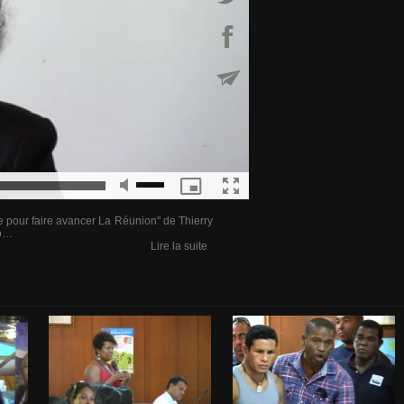
e pour faire avancer La Réunion" de Thierry
éo…
Lire la suite