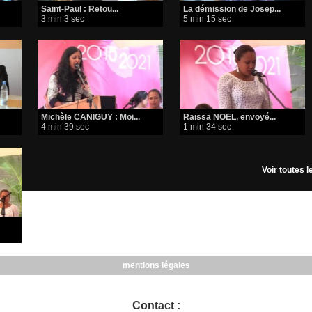
Saint-Paul : Retou...
La démission de Josep...
3 min 3 sec
5 min 15 sec
Michèle CANIGUY : Moi...
Raïssa NOEL, envoyé...
4 min 39 sec
1 min 34 sec
Voir toutes 
mentions légales
Contact :