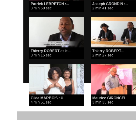
Patrick LEBRETON :...
Joseph GRONDIN :...
3 min 50 sec
2 min 41 sec
Thierry ROBERT et le...
Thierry ROBERT...
3 min 15 sec
2 min 27 sec
Gilda MARBOIS : U...
Maurice GIRONCEL...
4 min 51 sec
3 min 33 sec