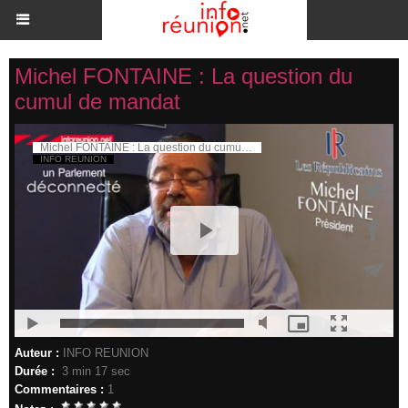
Michel FONTAINE : La question du
cumul de mandat
Auteur :
INFO REUNION
Durée :
3 min 17 sec
Commentaires :
1