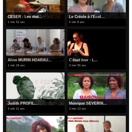
CESER : Les état...
Le Créole à l'Écol...
1 min 52 sec
4 min 8 sec
Aline MURIN HOARAU...
C'était hier : L...
1 min 29 sec
3 min 56 sec
Judith PROFIL...
Monique SEVERIN...
3 min 11 sec
3 min 13 sec