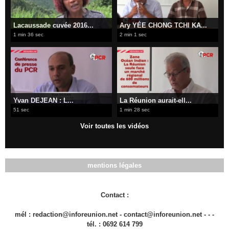
Lacaussade cuvée 2016...
Ary YÉE CHONG TCHI KA...
1 min 36 sec
2 min 1 sec
Yvan DEJEAN : L...
La Réunion aurait-ell...
51 sec
1 min 28 sec
Voir toutes les vidéos
mentions légales
Contact :
mél : redaction@inforeunion.net - contact@inforeunion.net - - -
tél. : 0692 614 799