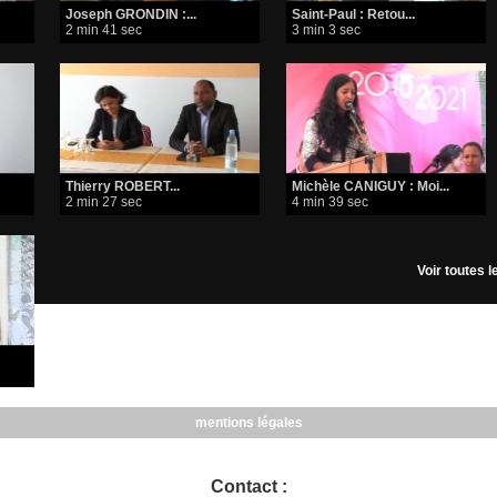
Joseph GRONDIN :...
Saint-Paul : Retou...
2 min 41 sec
3 min 3 sec
Thierry ROBERT...
Michèle CANIGUY : Moi...
2 min 27 sec
4 min 39 sec
Voir toutes 
mentions légales
Contact :