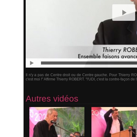
Il n'y a pas de Centre droit ou de Centre gauche. Pour Thierry R
c'est moi !" Affirme Thierry ROBERT. "l'UDI, c'est la contre-façon de l
Autres vidéos