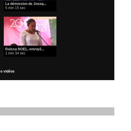
La démission de Josep...
5 min 15 sec
Raïssa NOEL, envoyé...
1 min 34 sec
les vidéos