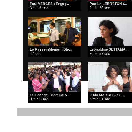
Paul VERGES : Engag...
Patrick LEBRETON :...
3 min 6 sec
3 min 50 sec
Le Rassemblement Ble...
Léopoldine SETTAMA...
42 sec
3 min 57 sec
Le Bocage : Comme s...
Gilda MARBOIS : U...
3 min 5 sec
4 min 51 sec