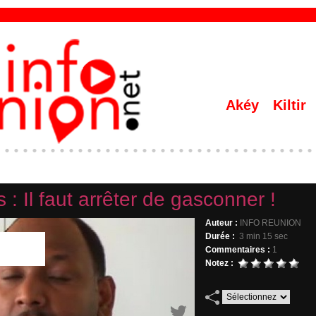
Akéy
Kiltir
: Il faut arrêter de gasconner !
Auteur :
INFO REUNION
Durée :
3 min 15 sec
Commentaires :
1
Notez :