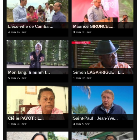
L'éco-ville de Cambai...
Maurice GIRONCEL...
4 min 42 sec
3 min 33 sec
Mon lang, li minm l...
Simon LAGARRIGUE : L...
5 min 27 sec
1 min 36 sec
Clélie PAYOT : L...
Saint-Paul : Jean-Yve...
1 min 39 sec
3 min 5 sec