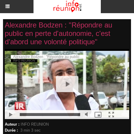
Alexandre Bodzen : "Répondre au
public en perte d'autonomie, c'est
d'abord une volonté politique"
Auteur :
INFO REUNION
Durée :
3 min 3 sec