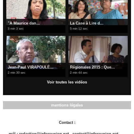
"A Maurice dan...
La Case à Lire d...
3 min 3 sec
5 min 12 sec
Jean-Paul VIRAPOULÉ...
Régionales 2015 : Que...
2 min 30 sec
2 min 44 sec
Voir toutes les vidéos
mentions légales
Contact :
mél : redaction@inforeunion.net - contact@inforeunion.net - - -