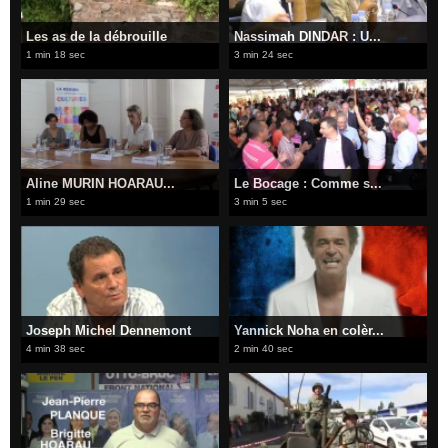
Les as de la débrouille
Nassimah DINDAR : U...
1 min 18 sec
3 min 24 sec
Aline MURIN HOARAU...
Le Bocage : Comme s...
1 min 29 sec
3 min 5 sec
Joseph Michel Dennemont
Yannick Noha en colèr...
4 min 38 sec
2 min 40 sec