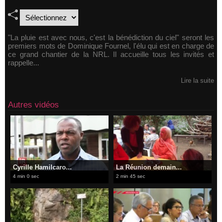
"La pluie est avec nous, c'est la bénédiction du ciel" seront les
premiers mots de Dominique Fournel, l'élu qui est en charge de
ce grand chantier de la NRL. Il accueille tous les invités et
rappelle...
Lire la suite
Autres vidéos
Cyrille Hamilcaro...
La Réunion demain...
4 min 0 sec
2 min 45 sec