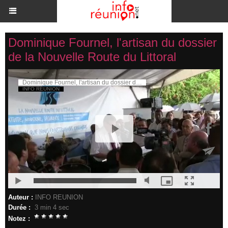
Dominique Fournel, l'artisan du dossier
de la Nouvelle Route du Littoral
Auteur :
INFO REUNION
Durée :
3 min 4 sec
Notez :