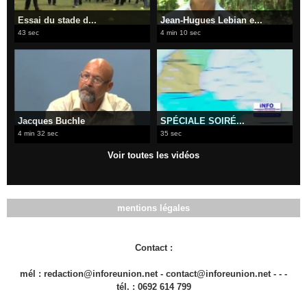
Essai du stade d...
Jean-Hugues Lebian e...
43 sec
4 min 10 sec
Jacques Buchle
SPÉCIALE SOIRÉ...
4 min 32 sec
35 sec
Voir toutes les vidéos
mentions légales
Contact :
mél : redaction@inforeunion.net - contact@inforeunion.net - - -
tél. : 0692 614 799