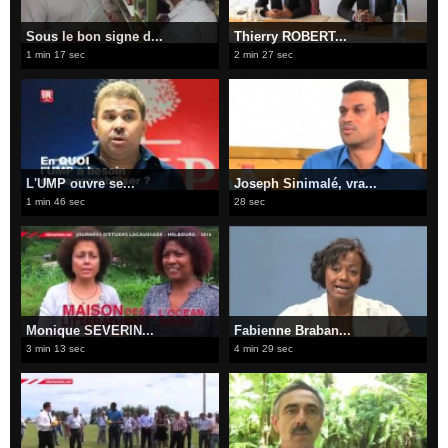
Sous le bon signe d...
Thierry ROBERT...
1 min 17 sec
2 min 27 sec
L'UMP ouvre se...
Joseph Sinimalé, vra...
1 min 46 sec
28 sec
Monique SEVERIN...
Fabienne Braban...
3 min 13 sec
4 min 29 sec