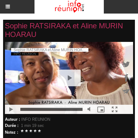
Sophie RATSIRAKA et Aline MURIN
HOARAU
Auteur :
INFO REUNION
Durée :
1 min 19 sec
Notez :