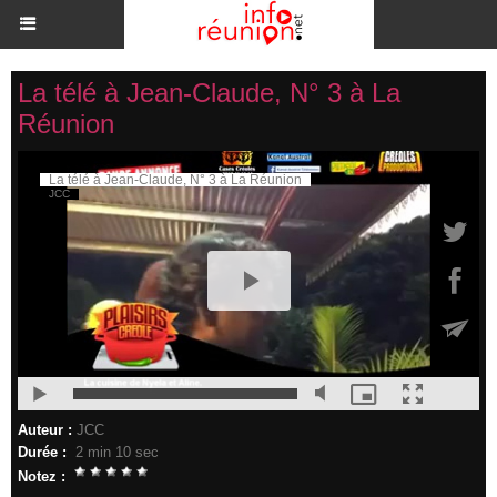
La télé à Jean-Claude, N° 3 à La
Réunion
Auteur :
JCC
Durée :
2 min 10 sec
Notez :