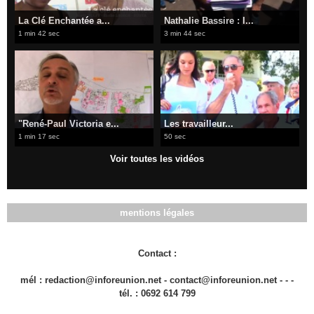
La Clé Enchantée a...
Nathalie Bassire : I...
1 min 42 sec
3 min 44 sec
"René-Paul Victoria e...
Les travailleur...
1 min 17 sec
50 sec
Voir toutes les vidéos
mentions légales
Contact :
mél : redaction@inforeunion.net - contact@inforeunion.net - - -
tél. : 0692 614 799