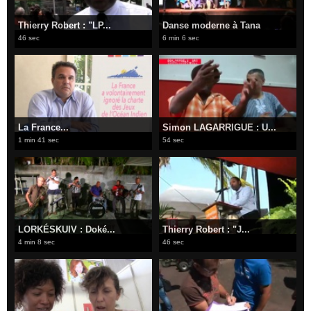
Thierry Robert : "LP...
Danse moderne à Tana
46 sec
6 min 6 sec
La France...
Simon LAGARRIGUE : U...
1 min 41 sec
54 sec
LORKÉSKUIV : Doké...
Thierry Robert : "J...
4 min 8 sec
46 sec