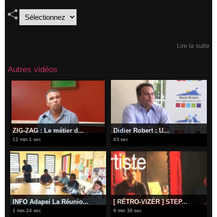
Lire la suite
Autres vidéos
ZIG-ZAG : Le métier d...
Didier Robert : U...
12 min 1 sec
43 sec
INFO Adapei La Réunio...
[ RÉTRO-VIZÉR ] STEP...
1 min 24 sec
6 min 36 sec