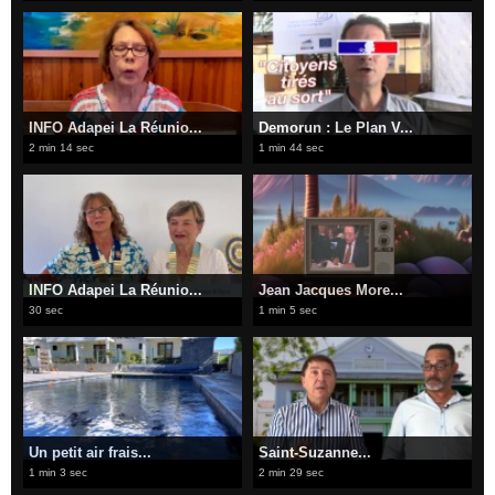
INFO Adapei La Réunio...
Demorun : Le Plan V...
2 min 14 sec
1 min 44 sec
INFO Adapei La Réunio...
Jean Jacques More...
30 sec
1 min 5 sec
​Un petit air frais...
​Saint-Suzanne...
1 min 3 sec
2 min 29 sec