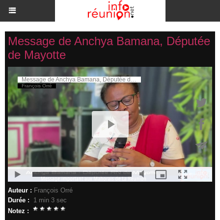
Message de Anchya Bamana, Députée
de Mayotte
Auteur :
François Orré
Durée :
1 min 3 sec
Notez :