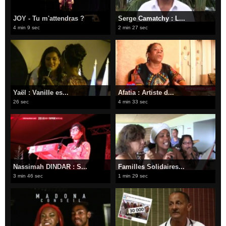
JOY - Tu m'attendras ?
Serge Camatchy : L...
4 min 9 sec
2 min 27 sec
Yaël : Vanille es...
Afatia : Artiste d...
26 sec
4 min 33 sec
Nassimah DINDAR : S...
Familles Solidaires...
3 min 46 sec
1 min 29 sec