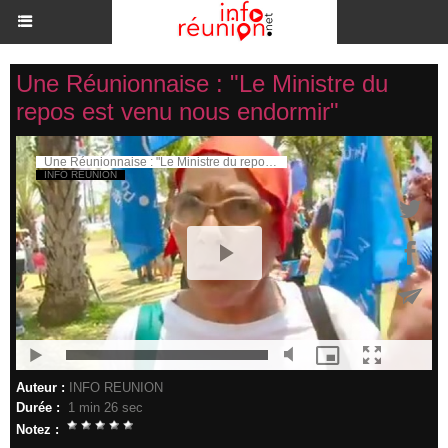
Une Réunionnaise : "Le Ministre du
repos est venu nous endormir"
Auteur :
INFO REUNION
Durée :
1 min 26 sec
Notez :