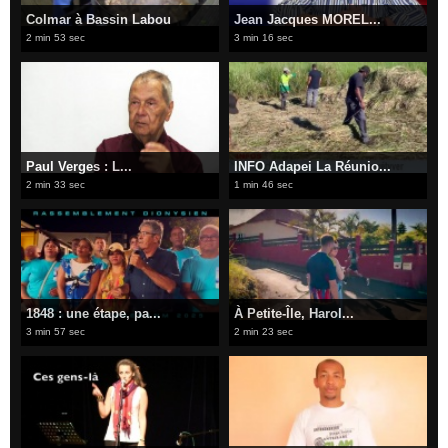
Colmar à Bassin Labou
Jean Jacques MOREL...
2 min 53 sec
3 min 16 sec
Paul Verges : L...
INFO Adapei La Réunio...
2 min 33 sec
1 min 46 sec
​1848 : une étape, pa...
À Petite-Île, Harol...
3 min 57 sec
2 min 23 sec