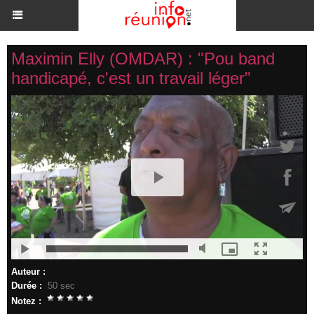
Maximin Elly (OMDAR) : "Pou band
handicapé, c'est un travail léger"
Auteur :
Durée :
50 sec
Notez :