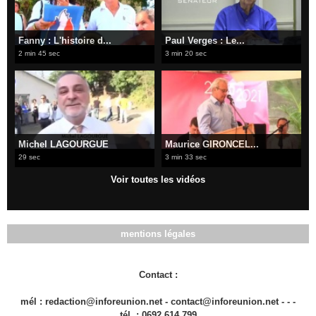
Fanny : L'histoire d...
Paul Verges : Le...
2 min 45 sec
3 min 20 sec
Michel LAGOURGUE
Maurice GIRONCEL...
29 sec
3 min 33 sec
Voir toutes les vidéos
mentions légales
Contact :
mél : redaction@inforeunion.net - contact@inforeunion.net - - -
tél. : 0692 614 799