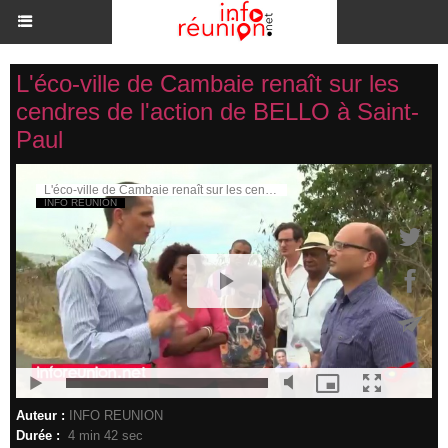
L'éco-ville de Cambaie renaît sur les
cendres de l'action de BELLO à Saint-
Paul
Auteur :
INFO REUNION
Durée :
4 min 42 sec