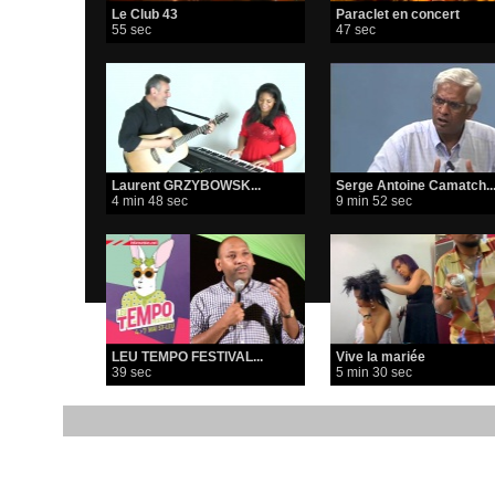
Le Club 43
Paraclet en concert
55 sec
47 sec
Laurent GRZYBOWSK...
Serge Antoine Camatch..
4 min 48 sec
9 min 52 sec
LEU TEMPO FESTIVAL...
Vive la mariée
39 sec
5 min 30 sec