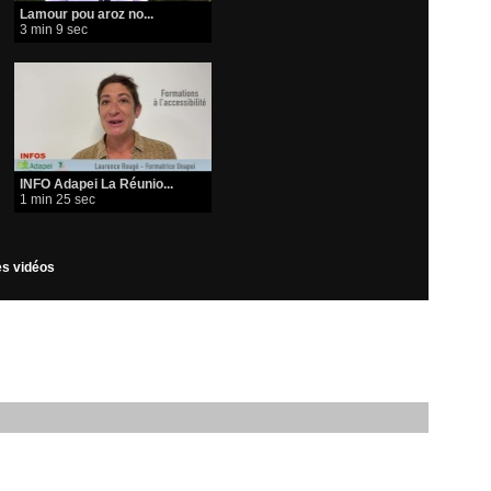
Lamour pou aroz no...
3 min 9 sec
INFO Adapei La Réunio...
1 min 25 sec
les vidéos