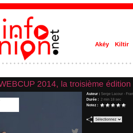
Akéy
Kiltir
WEBCUP 2014, la troisième édition
Auteur :
Serge Lacour - Fran
Durée :
2 min 18 sec
Notez :