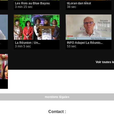
Les Rois au Blue Bayou
tiLoran dan lékol
3 min 15 sec
38 sec
.
La Réunion : Un...
INFO Adapei La Réunio...
3 min 5 sec
53 sec
Voir toutes 
mentions légales
Contact :