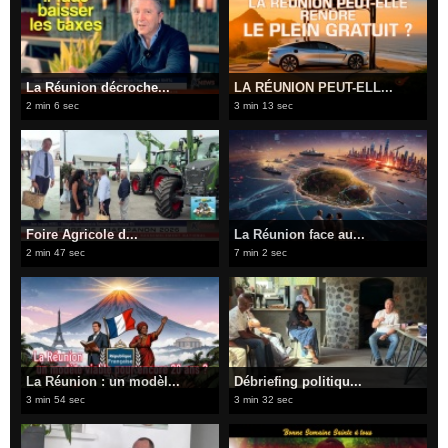
​La Réunion décroche...
​LA RÉUNION PEUT-ELL...
2 min 6 sec
3 min 13 sec
Foire Agricole d...
​La Réunion face au...
2 min 47 sec
7 min 2 sec
La Réunion : un modèl...
​Débriefing politiqu...
3 min 54 sec
3 min 32 sec