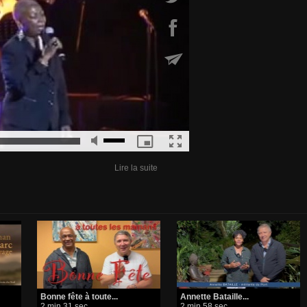
Lire la suite
Bonne fête à toute...
​Annette Bataille...
2 min 31 sec
2 min 58 sec