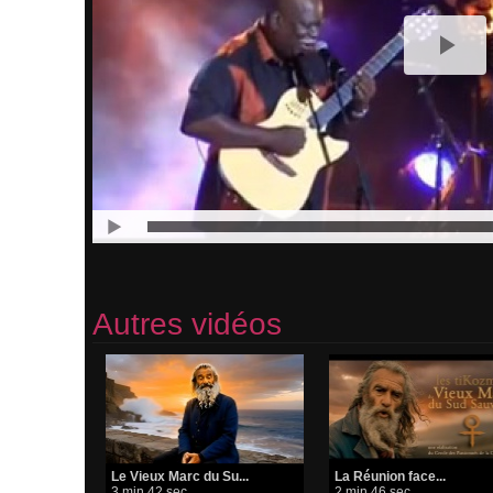
Autres vidéos
​Le Vieux Marc du Su...
La Réunion face...
3 min 42 sec
2 min 46 sec