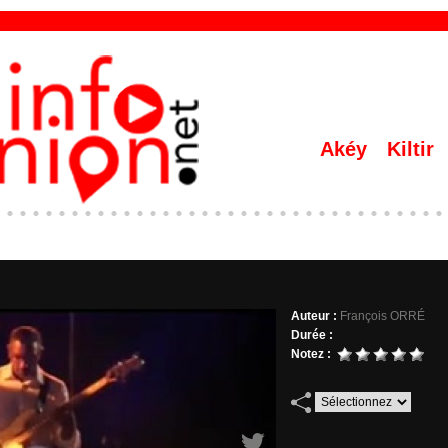
Akéy
Kiltir
Auteur :
François ORRÉ
Durée :
Notez :