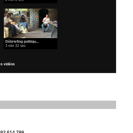
​Débriefing politiqu...
3 min 32 sec
les vidéos
0692 614 799