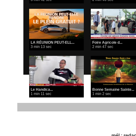
​LA RÉUNION PEUT-ELL...
Foire Agricole d...
3 min 13 sec
2 min 47 sec
Le Handica...
Bonne Semaine Sainte...
1 min 11 sec
1 min 2 sec
mél : redac