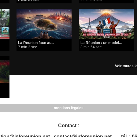
​La Réunion face au...
La Réunion : un modèl...
7 min 2 sec
3 min 54 sec
Voir toutes 
mentions légales
Contact :
tion@inforeunion.net - contact@inforeunion.net - - - tél. : 