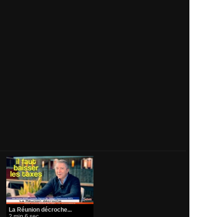
​La Réunion décroche...
2 min 6 sec