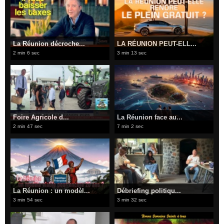
​La Réunion décroche...
​LA RÉUNION PEUT-ELL...
2 min 6 sec
3 min 13 sec
Foire Agricole d...
​La Réunion face au...
2 min 47 sec
7 min 2 sec
La Réunion : un modèl...
​Débriefing politiqu...
3 min 54 sec
3 min 32 sec