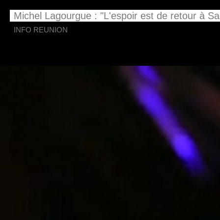
Michel Lagourgue : "L'espoir est de retour à Sa
INFO REUNION