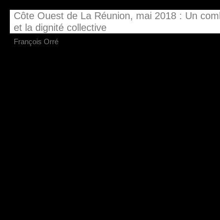
Côte Ouest de La Réunion, mai 2018 : Un combat
et la dignité collective
François Orré