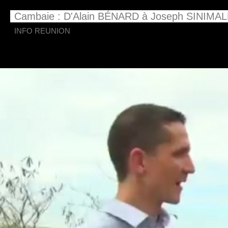
Cambaie : D'Alain BÉNARD à Joseph SINIMALÉ
INFO REUNION