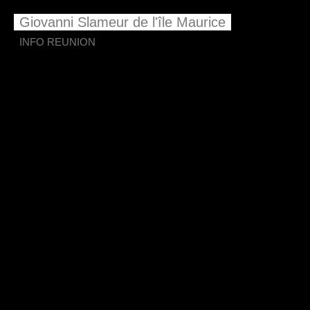
Giovanni Slameur de l'île Maurice
INFO REUNION