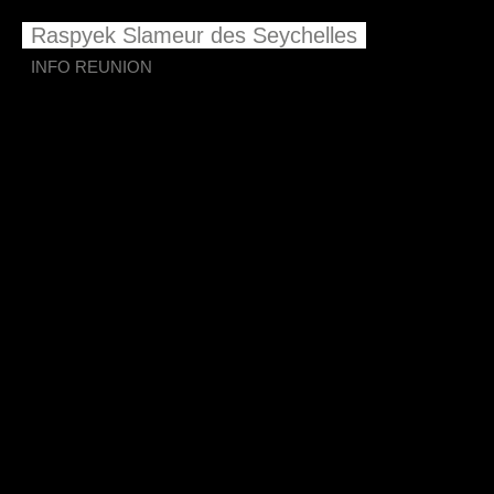
Raspyek Slameur des Seychelles
INFO REUNION