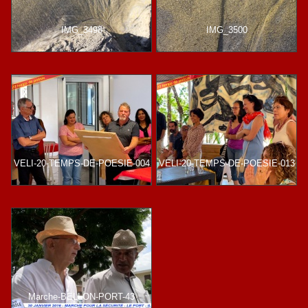
IMG_3498
IMG_3500
VELI-20-TEMPS-DE-POESIE-004
VELI-20-TEMPS-DE-POESIE-013
Marche-BELLON-PORT-43