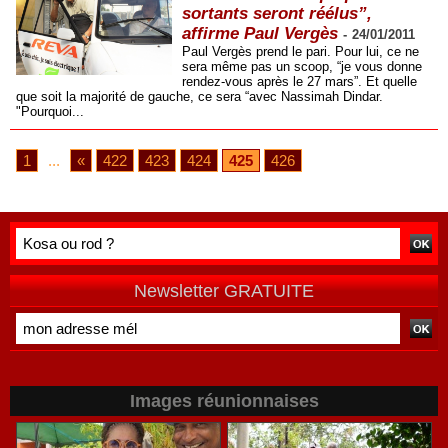
sortants seront réélus”,
affirme Paul Vergès
-
24/01/2011
Paul Vergès prend le pari. Pour lui, ce ne
sera même pas un scoop, “je vous donne
rendez-vous après le 27 mars”. Et quelle
que soit la majorité de gauche, ce sera “avec Nassimah Dindar.
"Pourquoi...
1
...
«
422
423
424
425
426
Newsletter GRATUITE
Images réunionnaises