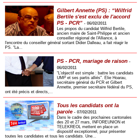
Gilbert Annette (PS) : “Wilfrid
Bertile s'est exclu de l'accord
PS - PCR”
-
06/02/2011
Les propos du candidat Wilfrid Bertile,
ancien maire de Saint-Philippe et ancien
conseiller régional de l'Alliance, à
l'encontre du conseiller général sortant Didier Dalleau, a fait réagir le
PS. “La...
PS - PCR, mariage de raison
-
06/02/2011
“L'objectif est simple : battre les candidats
UMP et ses partis alliés". Elie Hoarau,
secrétaire général du PCR et Gilbert
Annette, premier secrétaire fédéral du PS,
ont été précis et directs,...
Tous les candidats ont la
parole
-
07/02/2011
Dans le cadre des prochaines cantonales
des 20 et 27 mars, INFOREUNION et
TELEKREOL mettent en place un
dispositif exceptionnel, pour présenter
toutes les candidates et tous les candidats. Une...