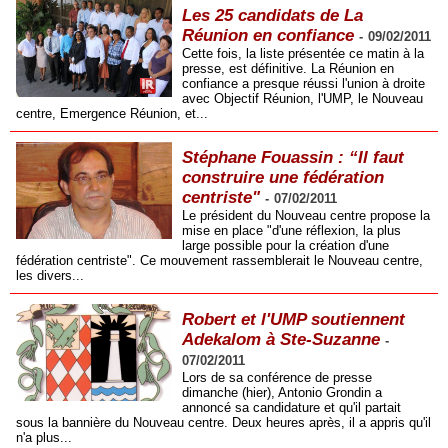
Les 25 candidats de La
Réunion en confiance
-
09/02/2011
Cette fois, la liste présentée ce matin à la
presse, est définitive. La Réunion en
confiance a presque réussi l'union à droite
avec Objectif Réunion, l'UMP, le Nouveau
centre, Emergence Réunion, et...
Stéphane Fouassin : “Il faut
construire une fédération
centriste"
-
07/02/2011
Le président du Nouveau centre propose la
mise en place "d'une réflexion, la plus
large possible pour la création d'une
fédération centriste". Ce mouvement rassemblerait le Nouveau centre,
les divers...
Robert et l'UMP soutiennent
Adekalom à Ste-Suzanne
-
07/02/2011
Lors de sa conférence de presse
dimanche (hier), Antonio Grondin a
annoncé sa candidature et qu'il partait
sous la bannière du Nouveau centre. Deux heures après, il a appris qu'il
n'a plus...