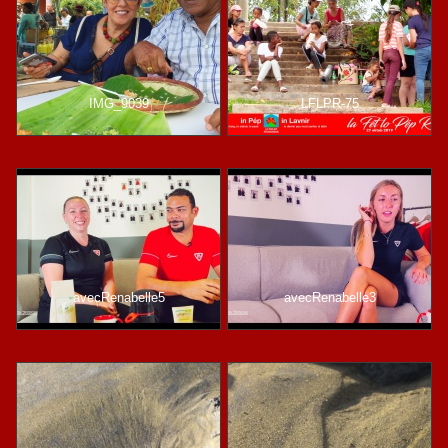
IMG_9039
LFLPR-75
avecRenabelle5
avecRenabelle3