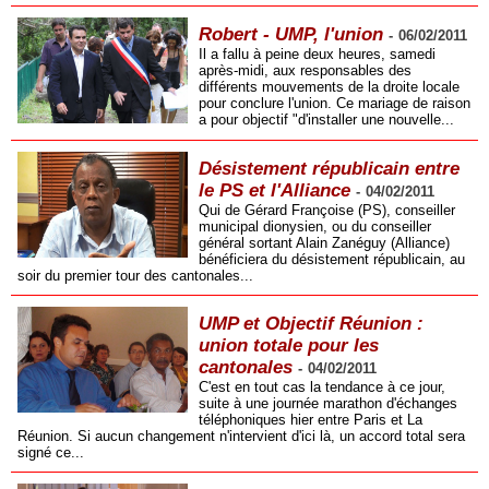
Robert - UMP, l'union
-
06/02/2011
Il a fallu à peine deux heures, samedi
après-midi, aux responsables des
différents mouvements de la droite locale
pour conclure l'union. Ce mariage de raison
a pour objectif "d'installer une nouvelle...
Désistement républicain entre
le PS et l'Alliance
-
04/02/2011
Qui de Gérard Françoise (PS), conseiller
municipal dionysien, ou du conseiller
général sortant Alain Zanéguy (Alliance)
bénéficiera du désistement républicain, au
soir du premier tour des cantonales...
UMP et Objectif Réunion :
union totale pour les
cantonales
-
04/02/2011
C'est en tout cas la tendance à ce jour,
suite à une journée marathon d'échanges
téléphoniques hier entre Paris et La
Réunion. Si aucun changement n'intervient d'ici là, un accord total sera
signé ce...