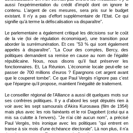
aussi l'expérimentation du crédit d'impôt dont on ignore le
contenu. L'argent de ces mesures, sera pris sur le budget
existant. Il n'y a pas d'effort supplémentaire de l'Etat. Ce qui
signifie qu'à terme la défiscalisation va disparaître".
Le parlementaire a également critiqué les décisions sur le coût
de la vie (loi de régulation économique), une transition pour
aborder la surrémunération. Et ces "53 % qui sont également
appelés à disparaître". "La Cour des comptes, Bercy, des
politiques demandent sa remise en cause au nom de l'égalité
républicaine. Nous, nous disons qu'il faut préserver les
fonctionnaires. Et, La Réunion. L'économie locale peut-elle se
passer de 700 millions d'euros ? Epargnons cet argent avant
que le couperet tombe". Ce que Paul Vergès n'ignore pas c'est
que l'épargne qu'il propose, maintient l'inégalité de traitement.
Le conseiller régional de l'Alliance a aussi dit quelques mots sur
ses confrères politiques. Il y a d'abord les sept députés rien à
voir avec les sept samouraïs d'Akira Kurosawa (film de 1954)
mais plus avec les rois fainéants et le roi Dagobert (celui qui a
mis sa culotte à l'envers). "Je n'ai cité aucun nom", a précisé
Paul Vergès, très ironique avec les politiques "qui entrent en
transe à six mois d'une échéance électorale". Là non plus, il n'a