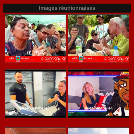
Images réunionnaises
LFLPR-80
LFLPR-78
avecRenabelle2
avecRenabelle4