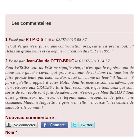
Les commentaires
1.
Posté par
R I P O S T E
le 03/07/2013 08:37
" Paul Vergès n'est plus à une contradiction près, car il est prêt à tout… "
Hélas au grand hélas et ça depuis la création du PCR en 1959 !
2.
Posté par
Jean-Claude OTTO-BRUC
le 03/07/2013 14:57
Paul VERGES seul au PCR ne signifie rien, il n'est que le représentant de
toute cette gauche caviar qui gravite autour de lui dans l'unique but de
faire grossir leurs patrimoines. Eux aussi ont honte de leur " Alliance " ?
parce qu'elle a appelé à voter Hollandouille, mais ce sont les mêmes que
l'on retrouve aux CRADES ! Et il faut reconnaître que tous ceux qui sont
sortis de son école sont faits du même bois, n'est-ce pas Mme BELLO ? Tous
aussi prétentieux, donneurs de leçons, mais incapables de gérer une
commune. Madame Huguette ne gère rien, elle " encaisse "; les cumuls de
mandats elle connaît !
Nouveau commentaire :
Nom * :