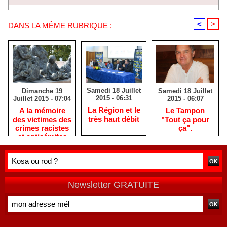
<
>
DANS LA MÊME RUBRIQUE :
Samedi 18 Juillet
Samedi 18 Juillet
Dimanche 19
2015 - 06:31
2015 - 06:07
Juillet 2015 - 07:04
La Région et le
Le Tampon
A la mémoire
très haut débit
"Tout ça pour
des victimes des
ça".
crimes racistes
et antisémites
Newsletter GRATUITE