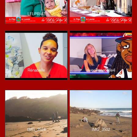
LFLPR-47
LFLPR-49
Rénabelle
avecRenabelle4
IMG_3524
IMG_3502