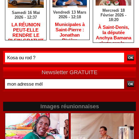
Mercredi 18
Vendredi 13 Mars
Samedi 16 Mai
Février 2026 -
2026 - 12:18
2026 - 12:37
18:20
​Municipales à
​LA RÉUNION
​À Saint-Denis,
Saint-Pierre :
PEUT-ELLE
la députée
Jonathan
RENDRE LE
Anchya Bamana
Rivière
PLEIN GRATUIT
alerte sur la «
remercie les
?
double peine »
habitants après
vécue par
une campagne
Mayotte
de terrain
Newsletter GRATUITE
Images réunionnaises