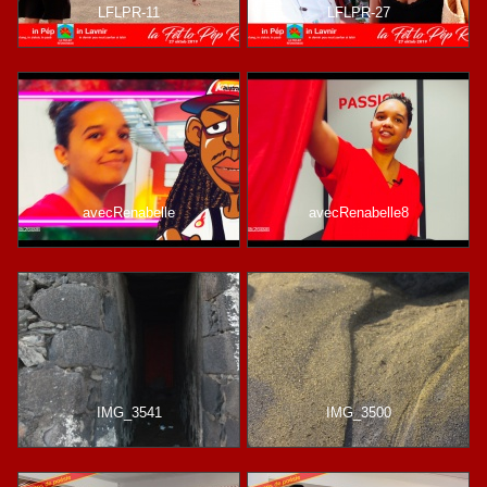
LFLPR-11
LFLPR-27
avecRenabelle
avecRenabelle8
IMG_3541
IMG_3500