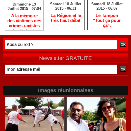
Samedi 18 Juillet
Samedi 18 Juillet
Dimanche 19
2015 - 06:31
2015 - 06:07
Juillet 2015 - 07:04
La Région et le
Le Tampon
A la mémoire
très haut débit
"Tout ça pour
des victimes des
ça".
crimes racistes
et antisémites
Newsletter GRATUITE
Images réunionnaises