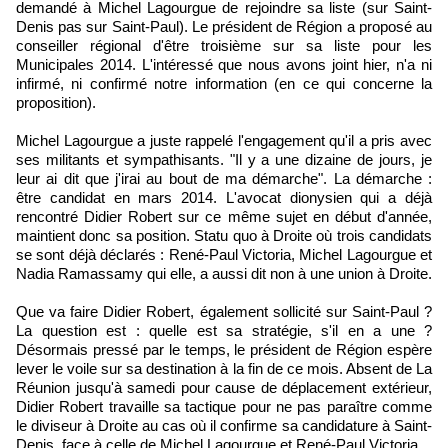
demandé à Michel Lagourgue de rejoindre sa liste (sur Saint-
Denis pas sur Saint-Paul). Le président de Région a proposé au
conseiller régional d'être troisième sur sa liste pour les
Municipales 2014. L'intéressé que nous avons joint hier, n'a ni
infirmé, ni confirmé notre information (en ce qui concerne la
proposition).
Michel Lagourgue a juste rappelé l'engagement qu'il a pris avec
ses militants et sympathisants. "Il y a une dizaine de jours, je
leur ai dit que j'irai au bout de ma démarche". La démarche :
être candidat en mars 2014. L'avocat dionysien qui a déjà
rencontré Didier Robert sur ce même sujet en début d'année,
maintient donc sa position. Statu quo à Droite où trois candidats
se sont déjà déclarés : René-Paul Victoria, Michel Lagourgue et
Nadia Ramassamy qui elle, a aussi dit non à une union à Droite.
Que va faire Didier Robert, également sollicité sur Saint-Paul ?
La question est : quelle est sa stratégie, s'il en a une ?
Désormais pressé par le temps, le président de Région espère
lever le voile sur sa destination à la fin de ce mois. Absent de La
Réunion jusqu'à samedi pour cause de déplacement extérieur,
Didier Robert travaille sa tactique pour ne pas paraître comme
le diviseur à Droite au cas où il confirme sa candidature à Saint-
Denis, face à celle de Michel Lagourgue et René-Paul Victoria.