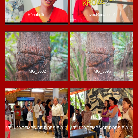
Rénabelle
avecRenabelle1
IMG_3602
IMG_3596
VELI-20-TEMPS-DE-POESIE-012
VELI-20-TEMPS-DE-POESIE-013