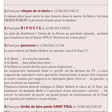
1.
Posté par
citoyen de st denis
le 12/06/2013 08:12
Le mieux placé pour sortir le clan Annette dans la mairie St-Denis c'est bien
DIDIER ROBERT et personne d'autre pour le moment.
2.
Posté par
R I P O S T E
le 12/06/2013 09:02
La suite du feuilleton l' Union de la Droite au prochain épisode , sachant
que l'audience est en baisse 49% d' électeurs ne votent plus !
3.
Posté par
personne
le 12/06/2013 15:44
Le seul endroit où Didier Robert est attendu c'est à St Paul !!!
A St Denis .... il n'est plus attendu...
A St Denis .... faut même plus rêver ....
A St Denis ce serait diviser pour mieux disparaitre ...
La conjoncture nationale étant ce qu'elle est (la déroute du PS....), nous
risquons de reproduire notre spécialité réunionnaise, à savoir être toujours
à contre courant par rapport à la métropole (faire élire ici ... la gauche...),
avec la droite au national ...
Plusieurs raisons doivent indiquer à Didier Robert le choix de St Paul: La
résistance de madame Bello à l'ouverture d'une nécessaire carrière .... Ou
encore la nécessité de porter un grand projet de structuration de St Paul
eut égard à ses réalités et à son étendu ...
4.
Posté par
Arrête de faire perde SAINT PAUL
le 13/06/2013 00:30
Même pas en rêve, sa place est à la région , à ce moment sini le soutiendra,