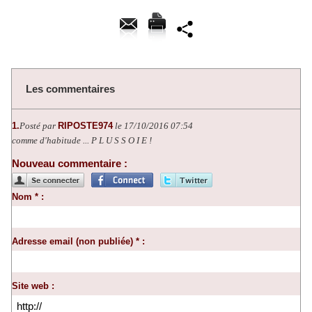
Les commentaires
1.
Posté par
RIPOSTE974
le 17/10/2016 07:54
comme d'habitude ... P L U S S O I E !
Nouveau commentaire :
Nom * :
Adresse email (non publiée) * :
Site web :