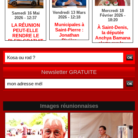
Mercredi 18
Vendredi 13 Mars
Samedi 16 Mai
Février 2026 -
2026 - 12:18
2026 - 12:37
18:20
​Municipales à
​LA RÉUNION
​À Saint-Denis,
Saint-Pierre :
PEUT-ELLE
la députée
Jonathan
RENDRE LE
Anchya Bamana
Rivière
PLEIN GRATUIT
alerte sur la «
remercie les
?
double peine »
habitants après
vécue par
une campagne
Mayotte
de terrain
Newsletter GRATUITE
Images réunionnaises