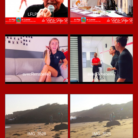
LFLPR-71
LFLPR-49
avecRenabelle3
avecRenabelle7
IMG_3528
IMG_3525