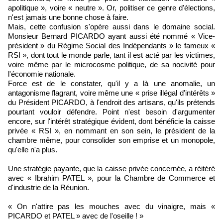
apolitique », voire « neutre ». Or, politiser ce genre d'élections,
n'est jamais une bonne chose à faire.
Mais, cette confusion s'opère aussi dans le domaine social.
Monsieur Bernard PICARDO ayant aussi été nommé « Vice-
président » du Régime Social des Indépendants » le fameux «
RSI », dont tout le monde parle, tant il est acté par les victimes,
voire même par le microcosme politique, de sa nocivité pour
l'économie nationale.
Force est de le constater, qu'il y a là une anomalie, un
antagonisme flagrant, voire même une « prise illégal d'intérêts »
du Président PICARDO, à l'endroit des artisans, qu'ils prétends
pourtant vouloir défendre. Point n'est besoin d'argumenter
encore, sur l'intérêt stratégique évident, dont bénéficie la caisse
privée « RSI », en nommant en son sein, le président de la
chambre même, pour consolider son emprise et un monopole,
qu'elle n'a plus.
Une stratégie payante, que la caisse privée concernée, a réitéré
avec « Ibrahim PATEL », pour la Chambre de Commerce et
d'industrie de la Réunion.
« On n'attire pas les mouches avec du vinaigre, mais «
PICARDO et PATEL » avec de l'oseille ! »