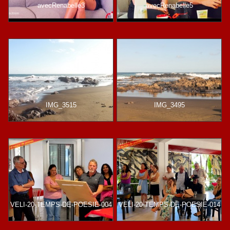
avecRenabelle3
avecRenabelle5
IMG_3515
IMG_3495
VELI-20-TEMPS-DE-POESIE-004
VELI-20-TEMPS-DE-POESIE-014