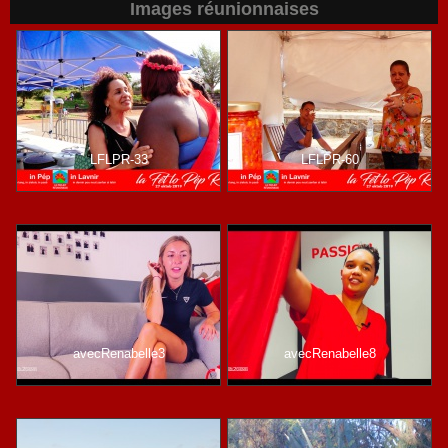
Images réunionnaises
LFLPR-33
LFLPR-60
avecRenabelle3
avecRenabelle8