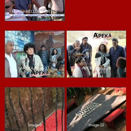
Marche-BELLON-PORT-08
APEKA-Nalini-17
APEKA-Nalini-20
image-8
image-10