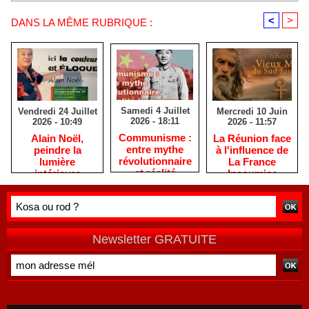
<
>
DANS LA MÊME RUBRIQUE :
Samedi 4 Juillet
Mercredi 10 Juin
Vendredi 24 Juillet
2026 - 18:11
2026 - 11:57
2026 - 10:49
​Communisme :
La Réunion face
​Alain Noël,
entre mythe
à l'influence de
peindre la
révolutionnaire
La France
lumière
et réalité
Insoumise
intérieure
historique
Newsletter GRATUITE