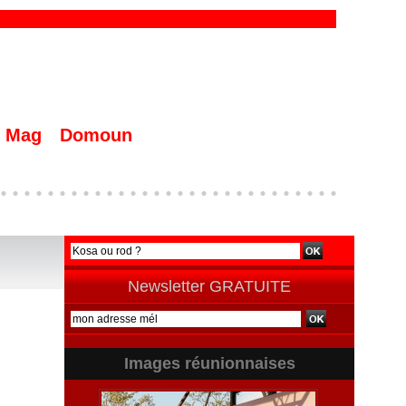
Mag
Domoun
Newsletter GRATUITE
Images réunionnaises