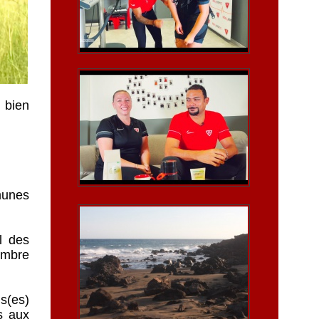
 bien
munes
l des
embre
s(es)
s aux