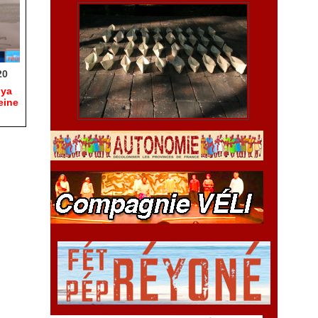
20
hya
eine