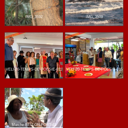
IMG_3592
IMG_3509
VELI-20-TEMPS-DE-POESIE-011
VELI-20-TEMPS-DE-POESIE-015
Marche-BELLON-PORT-41