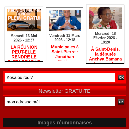
Mercredi 18
Vendredi 13 Mars
Samedi 16 Mai
Février 2026 -
2026 - 12:18
2026 - 12:37
18:20
​Municipales à
​LA RÉUNION
​À Saint-Denis,
Saint-Pierre :
PEUT-ELLE
la députée
Jonathan
RENDRE LE
Anchya Bamana
Rivière
PLEIN GRATUIT
alerte sur la «
remercie les
?
double peine »
habitants après
vécue par
une campagne
Mayotte
de terrain
Newsletter GRATUITE
Images réunionnaises