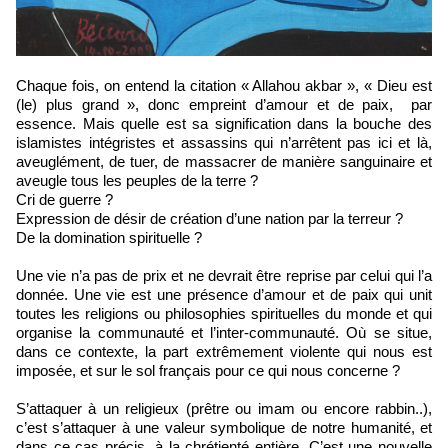
Chaque fois, on entend la citation « Allahou akbar », « Dieu est
(le) plus grand », donc empreint d’amour et de paix, par
essence. Mais quelle est sa signification dans la bouche des
islamistes intégristes et assassins qui n’arrêtent pas ici et là,
aveuglément, de tuer, de massacrer de manière sanguinaire et
aveugle tous les peuples de la terre ?
Cri de guerre ?
Expression de désir de création d’une nation par la terreur ?
De la domination spirituelle ?
Une vie n’a pas de prix et ne devrait être reprise par celui qui l’a
donnée. Une vie est une présence d’amour et de paix qui unit
toutes les religions ou philosophies spirituelles du monde et qui
organise la communauté et l’inter-communauté. Où se situe,
dans ce contexte, la part extrêmement violente qui nous est
imposée, et sur le sol français pour ce qui nous concerne ?
S’attaquer à un religieux (prêtre ou imam ou encore rabbin..),
c’est s’attaquer à une valeur symbolique de notre humanité, et
dans ce cas précis, à la chrétienté entière. C’est une nouvelle