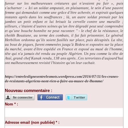
fureur sur les malheureuses créatures qui n’avaient pu fuir », puis
s’acharner : « Ici un soldat amputait, en plaisantant, le sein d’une pauvre
femme qui demandait comme une grâce d’être achevée, et expirait quelques
instants après dans les souffrances ; là, un autre soldat prenait par les
jambes un petit enfant et lui brisait la cervelle contre une muraille ;
ailleurs, c’étaient d’autres scènes qu’un être dégradé peut seul comprendre
et qu’une bouche honnête ne peut raconter. " - le chef de la résistance, le
cheikh Bouziane, au terme des combats, il fut fait prisonnier, Le général
Herbillon ordonna qu’ils soient fusillés sur place, puis décapités. La tête,
au bout de piques, furent emmenées jusqu’à Biskra et exposées sur la place
du marché, avant d'être expédié en France et exposé au musé de l'homme,
tête qui n'a jamais été rendu au peuple Algérien. Un peu comme la tête de
Ataï, grand chef Kanak rendu, 138 ans après...Ces terroristes d'aujourd'hui
ont malheureusement revisité l'histoire qu'on leur cachait.
https://entreleslignesentrelesmots.wordpress.com/2016/07/11/les-cranes-
de-resistants-algeriens-nont-rien-a-faire-au-musee-de-lhomme/
Nouveau commentaire :
Nom * :
Adresse email (non publiée) * :