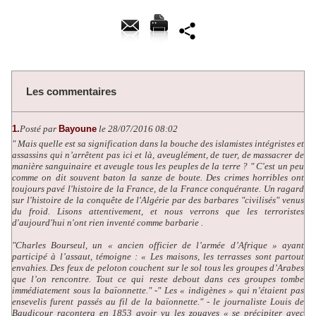
Les commentaires
1.
Posté par
Bayoune
le 28/07/2016 08:02
" Mais quelle est sa signification dans la bouche des islamistes intégristes et
assassins qui n’arrêtent pas ici et là, aveuglément, de tuer, de massacrer de
manière sanguinaire et aveugle tous les peuples de la terre ? " C'est un peu
comme on dit souvent baton la sanze de boute. Des crimes horribles ont
toujours pavé l'histoire de la France, de la France conquérante. Un ragard
sur l'histoire de la conquête de l'Algérie par des barbares "civilisés" venus
du froid. Lisons attentivement, et nous verrons que les terroristes
d'aujourd'hui n'ont rien inventé comme barbarie .
"Charles Bourseul, un « ancien officier de l’armée d’Afrique » ayant
participé à l’assaut, témoigne : « Les maisons, les terrasses sont partout
envahies. Des feux de peloton couchent sur le sol tous les groupes d’Arabes
que l’on rencontre. Tout ce qui reste debout dans ces groupes tombe
immédiatement sous la baïonnette." -" Les « indigènes » qui n’étaient pas
ensevelis furent passés au fil de la baïonnette." - le journaliste Louis de
Baudicour racontera en 1853 avoir vu les zouaves « se précipiter avec